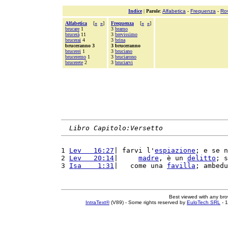
Indice
|
Parole
:
Alfabetica
-
Frequenza
-
Ro
Alfabetica
[
«
»
]
Frequenza
[
«
»
]
brucare
1
3
bramo
brucerà
11
3
brevissimo
brucerai
4
3
brina
bruceranno 3
3 bruceranno
brucerei
1
3
bruciano
bruceremo
1
3
bruciarono
brucerete
2
3
bruciarvi
Libro Capitolo:Versetto
1 
Lev   16:27
| farvi l'
espiazione
; e se n
2 
Lev   20:14
|     
madre
, è un 
delitto
; s
3 
Isa    1:31
|   come una 
favilla
; ambedu
Best viewed with any br
IntraText®
(V89) - Some rights reserved by
EuloTech SRL
- 1