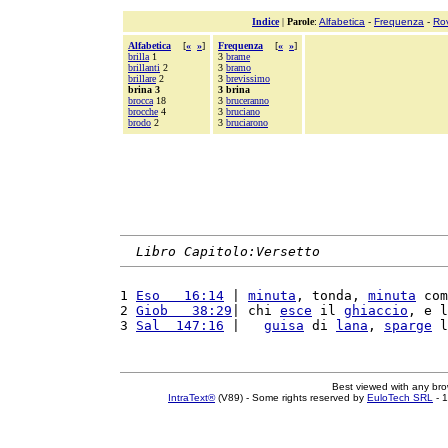
Indice
|
Parole
:
Alfabetica
-
Frequenza
-
Ro
Alfabetica
[
«
»
]
Frequenza
[
«
»
]
brilla
1
3
brame
brillanti
2
3
bramo
brillare
2
3
brevissimo
brina 3
3 brina
brocca
18
3
bruceranno
brocche
4
3
bruciano
brodo
2
3
bruciarono
Libro Capitolo:Versetto
1 
Eso   16:14
 | 
minuta
, tonda, 
minuta
 com
2 
Giob   38:29
| chi 
esce
 il 
ghiaccio
, e l
3 
Sal  147:16
 |   
guisa
 di 
lana
, 
sparge
 l
Best viewed with any br
IntraText®
(V89) - Some rights reserved by
EuloTech SRL
- 1