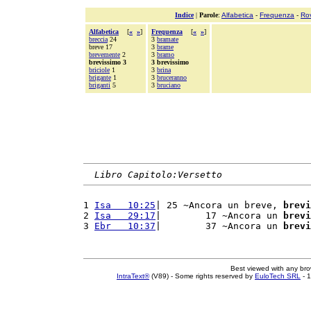
Indice
|
Parole
:
Alfabetica
-
Frequenza
-
Ro
Alfabetica
[
«
»
]
Frequenza
[
«
»
]
breccia
24
3
bramate
breve 17
3
brame
brevemente
2
3
bramo
brevissimo 3
3 brevissimo
briciole
1
3
brina
brigante
1
3
bruceranno
briganti
5
3
bruciano
Libro Capitolo:Versetto
1 
Isa   10:25
| 25 ~Ancora un breve, 
brevi
2 
Isa   29:17
|        17 ~Ancora un 
brevi
3 
Ebr   10:37
|        37 ~Ancora un 
brevi
Best viewed with any br
IntraText®
(V89) - Some rights reserved by
EuloTech SRL
- 1