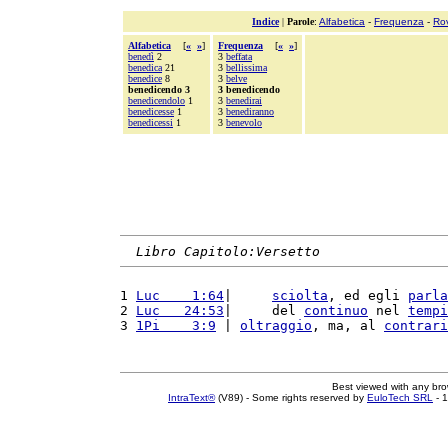
Indice
|
Parole
:
Alfabetica
-
Frequenza
-
Ro
Alfabetica
[
«
»
]
Frequenza
[
«
»
]
benedì
2
3
beffata
benedica
21
3
bellissima
benedice
8
3
belve
benedicendo 3
3 benedicendo
benedicendolo
1
3
benedirai
benedicesse
1
3
benediranno
benedicessi
1
3
benevolo
Libro Capitolo:Versetto
1 
Luc    1:64
|     
sciolta
, ed egli 
parla
2 
Luc   24:53
|     del 
continuo
 nel 
tempi
3 
1Pi    3:9
 | 
oltraggio
, ma, al 
contrari
Best viewed with any br
IntraText®
(V89) - Some rights reserved by
EuloTech SRL
- 1