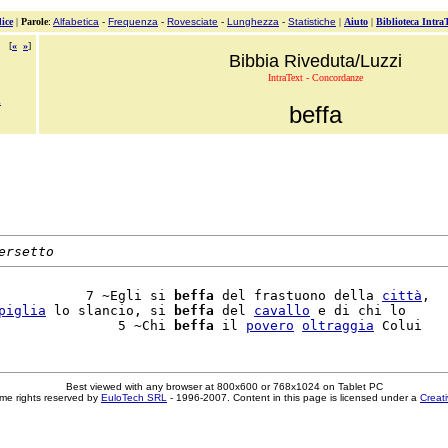
ice
|
Parole
:
Alfabetica
-
Frequenza
-
Rovesciate
-
Lunghezza
-
Statistiche
|
Aiuto
|
Biblioteca Intra
[
«
»
]
Bibbia Riveduta/Luzzi
IntraText - Concordanze
i
beffa
ersetto
           7 ~Egli si 
beffa
 del frastuono della 
città
,

piglia
 lo slancio, si 
beffa
 del 
cavallo
 e di chi lo

               5 ~Chi 
beffa
 il 
povero
oltraggia
Best viewed with any browser at 800x600 or 768x1024 on Tablet PC
me rights reserved by
EuloTech SRL
- 1996-2007. Content in this page is licensed under a
Creat