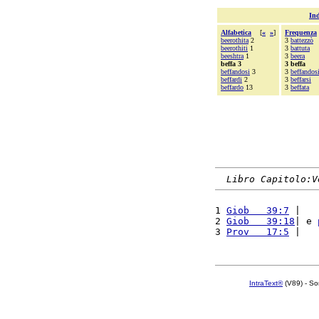
Ind
Alfabetica
[
«
»
]
Frequenza
beerothita
2
3
battezzò
beerothiti
1
3
battuta
beeshtra
1
3
beera
beffa 3
3 beffa
beffandosi
3
3
beffandos
beffardi
2
3
beffarsi
beffardo
13
3
beffata
Libro Capitolo:V
1 
Giob   39:7
 |   
2 
Giob   39:18
| e 
3 
Prov   17:5
 |   
IntraText®
(V89) - So