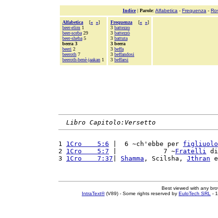
Indice
|
Parole
:
Alfabetica
-
Frequenza
-
Ro
Alfabetica
[
«
»
]
Frequenza
[
«
»
]
beer-elim
1
3
battezzo
beer-sceba
29
3
battezzò
beer-sheba
5
3
battuta
beera 3
3 beera
beeri
2
3
beffa
beeroth
7
3
beffandosi
beeroth-benè-jaakan
1
3
beffarsi
Libro Capitolo:Versetto
1 
1Cro    5:6
 |  6 ~ch'ebbe per 
figliuolo
2 
1Cro    5:7
 |            7 ~
Fratelli
 di
3 
1Cro    7:37
| 
Shamma
, Scilsha, 
Jthran
 e
Best viewed with any br
IntraText®
(V89) - Some rights reserved by
EuloTech SRL
- 1