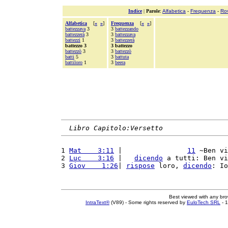
Indice
|
Parole
:
Alfabetica
-
Frequenza
-
Ro
Alfabetica
[
«
»
]
Frequenza
[
«
»
]
battezzava
3
3
battezzando
battezzerà
3
3
battezzava
battezzi
1
3
battezzerà
battezzo 3
3 battezzo
battezzò
3
3
battezzò
batti
5
3
battuta
battiloro
1
3
beera
Libro Capitolo:Versetto
1 
Mat    3:11
 |                
11
 ~Ben vi
2 
Luc    3:16
 |   
dicendo
 a tutti: Ben vi
3 
Giov    1:26
| 
rispose
 loro, 
dicendo
: Io
Best viewed with any br
IntraText®
(V89) - Some rights reserved by
EuloTech SRL
- 1