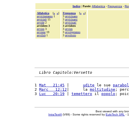
Indice
|
Parole
:
Alfabetica
-
Frequenza
-
Ro
Alfabetica
[
«
»
]
Frequenza
[
«
»
]
avvicineranno
1
3
avvicinano
avvicinò
15
3
avvicinarsi
avvide
2
3
avvicinati
avvidero 3
3 avvidero
avvien
3
3
avvien
avviene
19
3
avvolgeranno
avvilirà
1
3
avvoltoio
Libro Capitolo:Versetto
1 
Mat   21:45
 |      
udite
 le sue 
parabol
2 
Marc   12:12
|      la 
moltitudine
; perc
3 
Luc   20:19
 | 
temettero
 il 
popolo
; poic
Best viewed with any br
IntraText®
(V89) - Some rights reserved by
EuloTech SRL
- 1