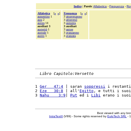
Indice
|
Parole
:
Alfabetica
-
Frequenza
-
Ro
Alfabetica
[
«
»
]
Frequenza
[
«
»
]
aumentino
1
3
attraversarono
aura
2
3
attraversò
aurora
14
3
aumenta
ausiliari 3
3 ausiliari
austerità
1
3
autore
australe
1
3
avanzarono
austro
1
3
avanzata
Libro Capitolo:Versetto
1 
Ger   47:4
 | saran 
soppressi
 i restanti
2 
Eze   30:8
 | all'
Egitto
, e tutti i suoi
3 
Nahu    3:9
| 
Put
 ed i 
Libi
 erano i suoi
Best viewed with any br
IntraText®
(V89) - Some rights reserved by
EuloTech SRL
- 1