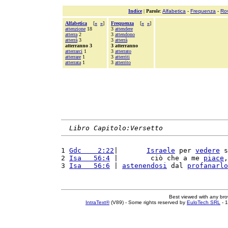
Indice
|
Parole
:
Alfabetica
-
Frequenza
-
Ro
Alfabetica
[
«
»
]
Frequenza
[
«
»
]
attenzione
18
3
attendere
atterra
2
3
attendono
atterrà
3
3
atterrà
atterranno 3
3 atterranno
atterrarci
1
3
atterrato
atterrare
1
3
atterriti
atterrata
1
3
atterrito
Libro Capitolo:Versetto
1 
Gdc    2:22
|       
Israele
 per 
vedere
 s
2 
Isa   56:4
 |        ciò che a me 
piace
,
3 
Isa   56:6
 | 
astenendosi
 dal 
profanarlo
Best viewed with any br
IntraText®
(V89) - Some rights reserved by
EuloTech SRL
- 1