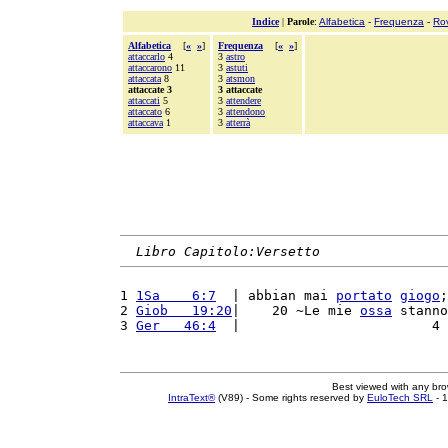
Indice
|
Parole
:
Alfabetica
-
Frequenza
-
Ro
Alfabetica
[
«
»
]
Frequenza
[
«
»
]
attaccarlo
4
3
astro
attaccarono
11
3
astuti
attaccata
8
3
atsmon
attaccate 3
3 attaccate
attaccati
5
3
attendere
attaccato
6
3
attendono
attaccava
1
3
atterrà
Libro Capitolo:Versetto
1 
1Sa    6:7
  | abbian mai 
portato
giogo
;
2 
Giob   19:20
|    20 ~Le mie 
ossa
 stanno
3 
Ger   46:4
  |                        4 
Best viewed with any br
IntraText®
(V89) - Some rights reserved by
EuloTech SRL
- 1