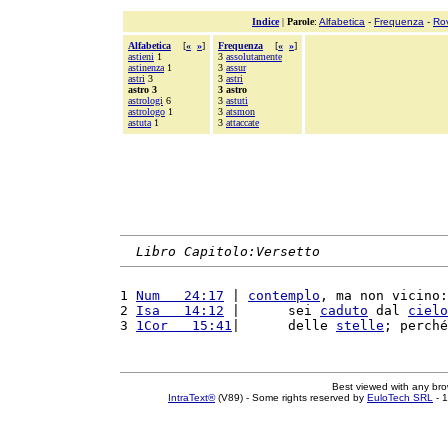
Indice
|
Parole
:
Alfabetica
-
Frequenza
-
Ro
Alfabetica
[
«
»
]
Frequenza
[
«
»
]
astieni
1
3
assolutamente
astinenza
1
3
assur
astri
3
3
astri
astro 3
3 astro
astrologi
6
3
astuti
astrologo
1
3
atsmon
astuta
1
3
attaccate
Libro Capitolo:Versetto
1 
Num   24:17
 | 
contemplo
, ma non vicino:
2 
Isa   14:12
 |      sei 
caduto
 dal 
cielo
3 
1Cor   15:41
|      delle 
stelle
; perché
Best viewed with any br
IntraText®
(V89) - Some rights reserved by
EuloTech SRL
- 1