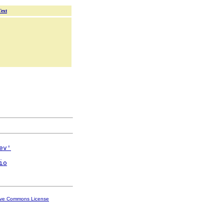
Text
ev'
io
ive Commons License