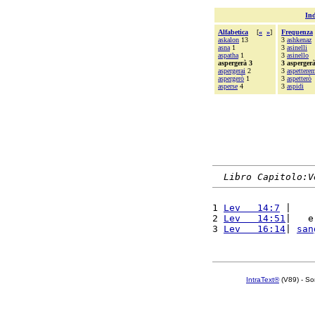
Ind
Alfabetica
[
«
»
]
Frequenza
askalon
13
3
ashkenaz
asna
1
3
asinelli
aspatha
1
3
asinello
aspergerà 3
3 asperger
aspergerai
2
3
aspettere
aspergerò
1
3
aspetterò
asperse
4
3
aspidi
Libro Capitolo:V
1 
Lev   14:7
 |    
2 
Lev   14:51
|   e
3 
Lev   16:14
| 
san
IntraText®
(V89) - So