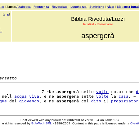
ice
|
Parole
:
Alfabetica
-
Frequenza
-
Rovesciate
-
Lunghezza
-
Statistiche
|
Aiuto
|
Biblioteca Intra
[
«
»
]
Bibbia Riveduta/Luzzi
IntraText - Concordanze
à
mo
aspergerà
ersetto
                 7 ~Ne 
aspergerà
 sette 
volte
 colui che 
d
 nell'
acqua
viva
, e ne 
aspergerà
 sette 
volte
 la 
casa
. ~

gue
 del 
giovenco
, e ne 
aspergerà
 col 
dito
 il 
propiziator
Best viewed with any browser at 800x600 or 768x1024 on Tablet PC
me rights reserved by
EuloTech SRL
- 1996-2007. Content in this page is licensed under a
Creat