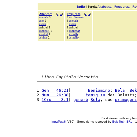
Indice
|
Parole
:
Alfabetica
-
Frequenza
-
Ro
Alfabetica
[
«
»
]
Frequenza
[
«
»
]
asenath
3
3
ascolteranno
aser
2
3
asenath
ashan
3
3
ashan
ashbel 3
3 ashbel
ashbeliti
1
3
ashkenaz
ashdod
1
3
asinelli
ashhur
2
3
asinello
Libro Capitolo:Versetto
1 
Gen   46:21
|       
Beniamino
: 
Bela
, 
Bek
2 
Num   26:38
|      
famiglia
 dei Belaiti;
3 
1Cro    8:1
| 
generò
Bela
, suo 
primogeni
Best viewed with any br
IntraText®
(V89) - Some rights reserved by
EuloTech SRL
- 1