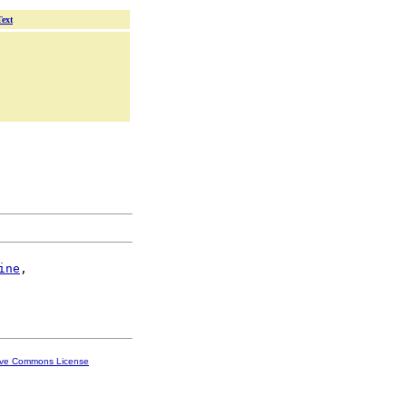
Text
ine
,

ive Commons License