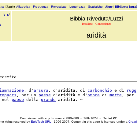
ice
|
Parole
:
Alfabetica
-
Frequenza
-
Rovesciate
-
Lunghezza
-
Statistiche
|
Aiuto
|
Biblioteca Intra
[
«
»
]
Bibbia Riveduta/Luzzi
IntraText - Concordanze
o
aridità
ersetto
iammazione
, d'
arsura
, d'
aridità
, di 
carbonchio
 e di 
rugg
repacci
, per un 
paese
 d'
aridità
 e d'
ombra
 di 
morte
, per

 nel 
paese
 della 
grande
aridità
Best viewed with any browser at 800x600 or 768x1024 on Tablet PC
me rights reserved by
EuloTech SRL
- 1996-2007. Content in this page is licensed under a
Creat