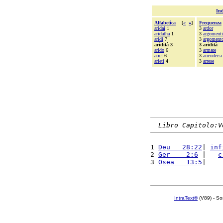
Ind
Alfabetica
[
«
»
]
Frequenza
aridai
1
3
ardor
aridatha
1
3
argomenti
aridi
7
3
argoment
aridità 3
3 aridità
arido
6
3
armate
ariel
6
3
arrendersi
arieti
4
3
arrese
Libro Capitolo:V
1 
Deu   28:22
| 
inf
2 
Ger    2:6
 |   
c
3 
Osea   13:5
|    
IntraText®
(V89) - So