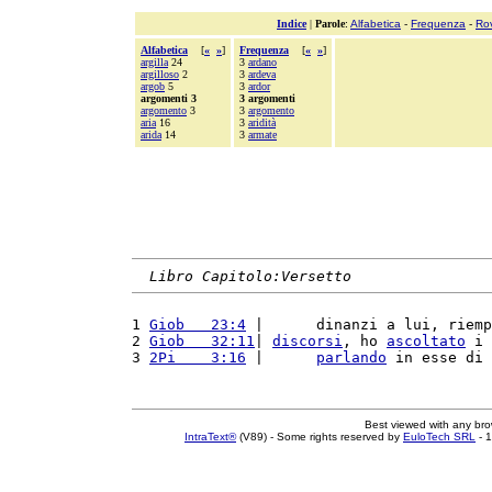
Indice
|
Parole
:
Alfabetica
-
Frequenza
-
Ro
Alfabetica
[
«
»
]
Frequenza
[
«
»
]
argilla
24
3
ardano
argilloso
2
3
ardeva
argob
5
3
ardor
argomenti 3
3 argomenti
argomento
3
3
argomento
aria
16
3
aridità
arida
14
3
armate
Libro Capitolo:Versetto
1 
Giob   23:4
 |      dinanzi a lui, riemp
2 
Giob   32:11
| 
discorsi
, ho 
ascoltato
 i 
3 
2Pi    3:16
 |      
parlando
 in esse di 
Best viewed with any br
IntraText®
(V89) - Some rights reserved by
EuloTech SRL
- 1