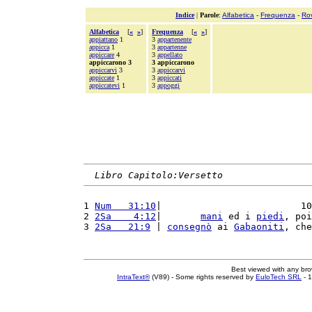
Indice
|
Parole
:
Alfabetica
-
Frequenza
-
Ro
Alfabetica
[
«
»
]
Frequenza
[
«
»
]
appiattano
1
3
appartenente
appicca
1
3
appartenne
appiccare
4
3
appellato
appiccarono 3
3 appiccarono
appiccarvi
3
3
appiccarvi
appiccate
1
3
appiccati
appiccatevi
1
3
appoggi
Libro Capitolo:Versetto
1 
Num   31:10
|                         10
2 
2Sa    4:12
|       
mani
 ed i 
piedi
, poi
3 
2Sa   21:9
 | 
consegnò
 ai 
Gabaoniti
, che
Best viewed with any br
IntraText®
(V89) - Some rights reserved by
EuloTech SRL
- 1