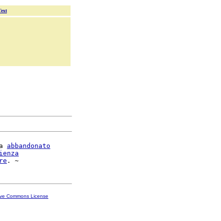
Text
a 
abbandonato
ienza
re
ive Commons License