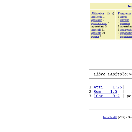
Ind
Alfabetica
[
«
»
]
Frequenza
apollonia
1
3
annuo
apostasia
2
3
antenna
apostateranno
1
3
apersero
apostolato 3
3 apostolat
apostoli
61
3
apparecchi
apostolo
21
3
appartame
appaia
1
3
appartene
Libro Capitolo:V
1 
Atti    1:25
|   
2 
Rom    1:5
  |   
3 
1Cor    9:2
 | pe
IntraText®
(V89) - So