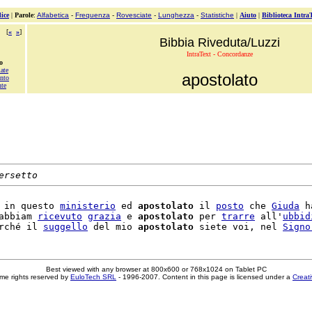
ice
|
Parole
:
Alfabetica
-
Frequenza
-
Rovesciate
-
Lunghezza
-
Statistiche
|
Aiuto
|
Biblioteca Intra
[
«
»
]
Bibbia Riveduta/Luzzi
IntraText - Concordanze
o
ate
apostolato
nto
nte
ersetto
 in questo 
ministerio
 ed 
apostolato
 il 
posto
 che 
Giuda
 h
abbiam 
ricevuto
grazia
 e 
apostolato
 per 
trarre
 all'
ubbid
rché il 
suggello
 del mio 
apostolato
 siete voi, nel 
Signo
Best viewed with any browser at 800x600 or 768x1024 on Tablet PC
me rights reserved by
EuloTech SRL
- 1996-2007. Content in this page is licensed under a
Creat