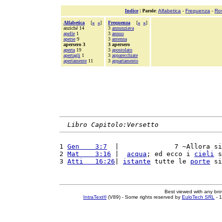
Indice
|
Parole
:
Alfabetica
-
Frequenza
-
Ro
Alfabetica
[
«
»
]
Frequenza
[
«
»
]
anziché 14
3
annunziava
apelle
1
3
annuo
aperse
9
3
antenna
apersero 3
3 apersero
aperta
19
3
apostolato
apertagli
1
3
apparecchiate
apertamente
11
3
appartamento
Libro Capitolo:Versetto
1 
Gen    3:7
  |              7 ~Allora si
2 
Mat    3:16
 |  
acqua
; ed ecco i 
cieli
 s
3 
Atti   16:26
| 
istante
 tutte le 
porte
 si
Best viewed with any br
IntraText®
(V89) - Some rights reserved by
EuloTech SRL
- 1