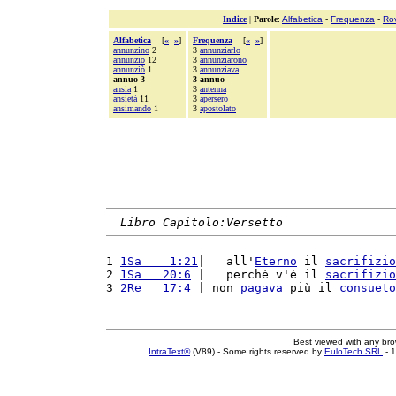
Indice
|
Parole
:
Alfabetica
-
Frequenza
-
Ro
Alfabetica
[
«
»
]
Frequenza
[
«
»
]
annunzino
2
3
annunziarlo
annunzio
12
3
annunziarono
annunziò
1
3
annunziava
annuo 3
3 annuo
ansia
1
3
antenna
ansietà
11
3
apersero
ansimando
1
3
apostolato
Libro Capitolo:Versetto
1 
1Sa    1:21
|   all'
Eterno
 il 
sacrifizio
2 
1Sa   20:6
 |   perché v'è il 
sacrifizio
3 
2Re   17:4
 | non 
pagava
 più il 
consueto
Best viewed with any br
IntraText®
(V89) - Some rights reserved by
EuloTech SRL
- 1