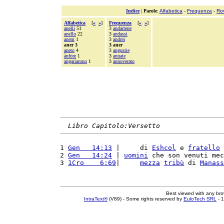
Indice
|
Parole
:
Alfabetica
-
Frequenza
-
Ro
Alfabetica
[
«
»
]
Frequenza
[
«
»
]
anelli
51
3
andartene
anello
22
3
andassi
anem
1
3
andrei
aner 3
3 aner
aneto
4
3
angustie
ànfore
1
3
annate
angariarono
1
3
annoverato
Libro Capitolo:Versetto
1 
Gen   14:13
 |     di 
Eshcol
 e 
fratello
 
2 
Gen   14:24
 | 
uomini
 che son venuti mec
3 
1Cro    6:69
|     
mezza
tribù
 di 
Manass
Best viewed with any br
IntraText®
(V89) - Some rights reserved by
EuloTech SRL
- 1