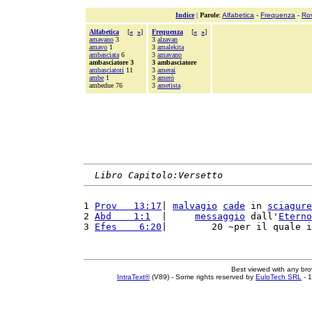
Indice
|
Parole
:
Alfabetica
-
Frequenza
-
Ro
Alfabetica
[
«
»
]
Frequenza
[
«
»
]
amavano
3
3
alzavan
amavo
1
3
amalekita
ambasciata
6
3
amavano
ambasciatore 3
3 ambasciatore
ambasciatori
11
3
amerai
ambe
1
3
amerò
ambedue 76
3
ametista
Libro Capitolo:Versetto
1 
Prov   13:17
| 
malvagio
cade
 in 
sciagure
2 
Abd    1:1
  |     
messaggio
 dall'
Eterno
3 
Efes    6:20
|        20 ~per il quale i
Best viewed with any br
IntraText®
(V89) - Some rights reserved by
EuloTech SRL
- 1