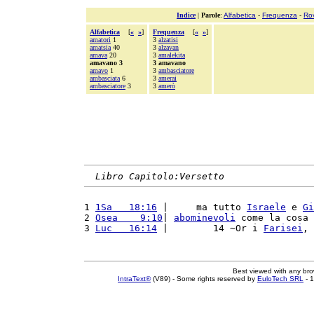
Indice
|
Parole
:
Alfabetica
-
Frequenza
-
Ro
Alfabetica
[
«
»
]
Frequenza
[
«
»
]
amatori
1
3
alzatisi
amatsia
40
3
alzavan
amava
20
3
amalekita
amavano 3
3 amavano
amavo
1
3
ambasciatore
ambasciata
6
3
amerai
ambasciatore
3
3
amerò
Libro Capitolo:Versetto
1 
1Sa   18:16
 |     ma tutto 
Israele
 e 
Gi
2 
Osea    9:10
| 
abominevoli
 come la cosa 
3 
Luc   16:14
 |        14 ~Or i 
Farisei
, 
Best viewed with any br
IntraText®
(V89) - Some rights reserved by
EuloTech SRL
- 1