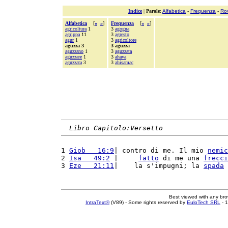
Indice
|
Parole
:
Alfabetica
-
Frequenza
-
Ro
Alfabetica
[
«
»
]
Frequenza
[
«
»
]
agricoltura
1
3
agogna
agrippa
11
3
agresto
agur
1
3
agricoltore
aguzza 3
3 aguzza
aguzzano
1
3
aguzzata
aguzzare
1
3
ahava
aguzzata
3
3
ahisamac
Libro Capitolo:Versetto
1 
Giob   16:9
| contro di me. Il mio 
nemic
2 
Isa   49:2
 |     
fatto
 di me una 
frecci
3 
Eze   21:11
|    la s'impugni; la 
spada
 
Best viewed with any br
IntraText®
(V89) - Some rights reserved by
EuloTech SRL
- 1