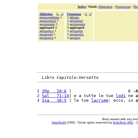
Indice
|
Parole
:
Alfabetica
-
Frequenza
-
Ro
Alfabetica
[
«
»
]
Frequenza
[
«
»
]
aggiungerebbero
1
3
affronto
aggiungereste
1
3
aggiungere
aggiungerete
3
3
aggiungerete
aggiungerò 3
3 aggiungerò
aggiungervi
1
3
aggiungete
aggiungete
3
3
aggiungeva
aggiungeva
3
3
aggiungi
Libro Capitolo:Versetto
1 
2Re   20:6
 |                       6 ~
A
2 
Sal   71:14
| e a tutte le tue 
lodi
 ne 
a
3 
Isa   38:5
 | le tue 
lacrime
: ecco, io 
a
Best viewed with any br
IntraText®
(V89) - Some rights reserved by
EuloTech SRL
- 1