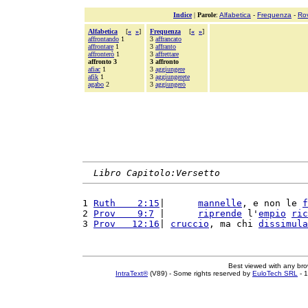
Indice
|
Parole
:
Alfabetica
-
Frequenza
-
Ro
Alfabetica
[
«
»
]
Frequenza
[
«
»
]
affrontando
1
3
affrancato
affrontare
1
3
affranto
affronterò
1
3
affrettare
affronto 3
3 affronto
afiac
1
3
aggiungere
afik
1
3
aggiungerete
agabo
2
3
aggiungerò
Libro Capitolo:Versetto
1 
Ruth    2:15
|      
mannelle
, e non le 
f
2 
Prov    9:7
 |      
riprende
 l'
empio
ric
3 
Prov   12:16
| 
cruccio
, ma chi 
dissimula
Best viewed with any br
IntraText®
(V89) - Some rights reserved by
EuloTech SRL
- 1