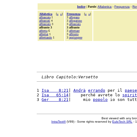
Indice
|
Parole
:
Alfabetica
-
Frequenza
-
Ro
Alfabetica
[
«
»
]
Frequenza
[
«
»
]
affrancata
1
3
affogano
affrancati
4
3
affogarono
affrancato
3
3
affrancato
affranto 3
3 affranto
affretta
6
3
affrettare
affrettai
1
3
affronto
affrettando
1
3
aggiungere
Libro Capitolo:Versetto
1 
Isa    8:21
| 
Andrà
errando
 per il 
paese
2 
Isa   65:14
|    perché avrete lo 
spirit
3 
Ger    8:21
|     mio 
popolo
 io son tutt
Best viewed with any br
IntraText®
(V89) - Some rights reserved by
EuloTech SRL
- 1