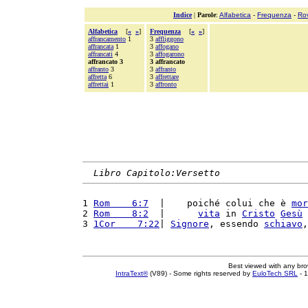
Indice
|
Parole
:
Alfabetica
-
Frequenza
-
Ro
Alfabetica
[
«
»
]
Frequenza
[
«
»
]
affrancamento
1
3
affliggono
affrancata
1
3
affogano
affrancati
4
3
affogarono
affrancato 3
3 affrancato
affranto
3
3
affranto
affretta
6
3
affrettare
affrettai
1
3
affronto
Libro Capitolo:Versetto
1 
Rom    6:7
  |    poiché colui che è 
mor
2 
Rom    8:2
  |      
vita
 in 
Cristo
Gesù
 
3 
1Cor    7:22
| 
Signore
, essendo 
schiavo
,
Best viewed with any br
IntraText®
(V89) - Some rights reserved by
EuloTech SRL
- 1