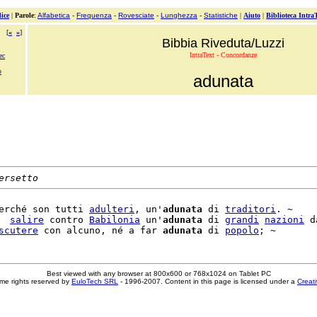
ice
|
Parole
:
Alfabetica
-
Frequenza
-
Rovesciate
-
Lunghezza
-
Statistiche
|
Aiuto
|
Biblioteca Intra
[
«
»
]
Bibbia Riveduta/Luzzi
IntraText - Concordanze
ec
o
adunata
ersetto
erché son tutti 
adulteri
, un'
adunata
 di 
traditori
. ~

  
salire
 contro 
Babilonia
 un'
adunata
 di 
grandi
nazioni
 d
scutere
 con alcuno, né a far 
adunata
 di 
popolo
Best viewed with any browser at 800x600 or 768x1024 on Tablet PC
me rights reserved by
EuloTech SRL
- 1996-2007. Content in this page is licensed under a
Creat