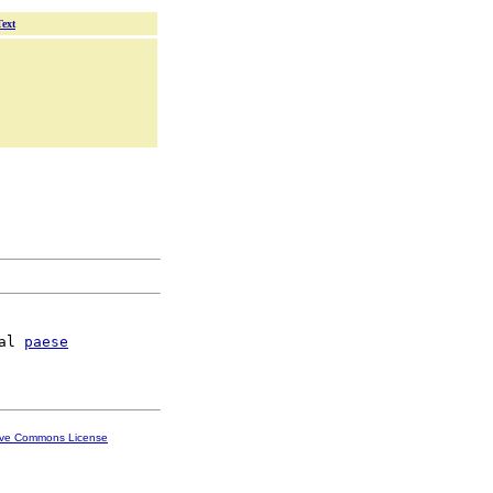
Text
al 
paese
ive Commons License