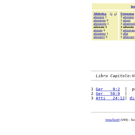
Ind
Alfabetica
[
«
»
]
Frequenza
adunaron
1
3
adoriamo
adunarono
9
3
adorni
adunassero
1
3
adrammel
adunata 3
3 adunata
adunate
4
3
adunavan
adunatemi
1
3
affar
adunatevi
9
3
affaticarsi
Libro Capitolo:V
1 
Ger    9:2
  |  p
2 
Ger   50:9
  |   
3 
Atti   24:12
| 
di
IntraText®
(V89) - So