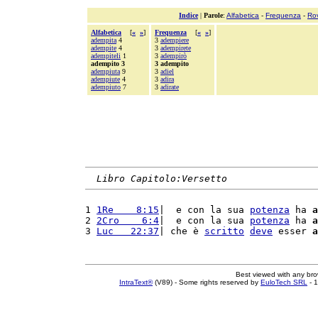
Indice
|
Parole
:
Alfabetica
-
Frequenza
-
Ro
Alfabetica
[
«
»
]
Frequenza
[
«
»
]
adempita
4
3
adempiere
adempite
4
3
adempirete
adempiteli
1
3
adempirò
adempito 3
3 adempito
adempiuta
9
3
adiel
adempiute
4
3
adira
adempiuto
7
3
adirate
Libro Capitolo:Versetto
1 
1Re    8:15
|  e con la sua 
potenza
 ha 
a
2 
2Cro    6:4
|  e con la sua 
potenza
 ha 
a
3 
Luc   22:37
| che è 
scritto
deve
 esser 
a
Best viewed with any br
IntraText®
(V89) - Some rights reserved by
EuloTech SRL
- 1