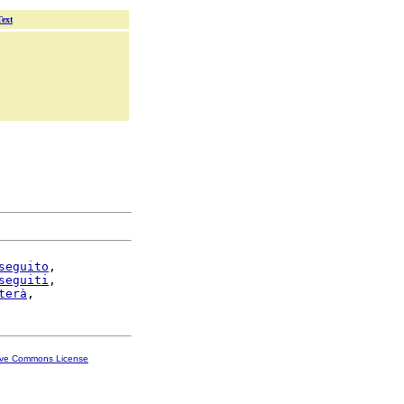
Text
seguito
,

seguiti
,

terà
ive Commons License