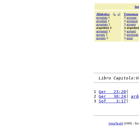
Ind
Alfabetica
[
«
»
]
Frequenza
acquetata
1
3
accusare
acquétati
1
3
acquaioli
acquetato
1
3
acqueta
acqueterà 3
3 acqueter
acqueterò
1
3
acquetò
acqueti
2
3
acquistati
acquetò
3
3
acute
Libro Capitolo:V
1 
Ger   23:20
|    
2 
Ger   30:24
| 
ard
3 
Sof    3:17
|    
IntraText®
(V89) - So