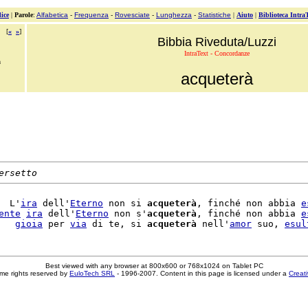
ice
|
Parole
:
Alfabetica
-
Frequenza
-
Rovesciate
-
Lunghezza
-
Statistiche
|
Aiuto
|
Biblioteca Intra
[
«
»
]
Bibbia Riveduta/Luzzi
IntraText - Concordanze
à
acqueterà
ersetto
  L'
ira
 dell'
Eterno
 non si 
acqueterà
, finché non abbia 
e
ente
ira
 dell'
Eterno
 non s'
acqueterà
, finché non abbia 
e
   
gioia
 per 
via
 di te, si 
acqueterà
 nell'
amor
 suo, 
esul
Best viewed with any browser at 800x600 or 768x1024 on Tablet PC
me rights reserved by
EuloTech SRL
- 1996-2007. Content in this page is licensed under a
Creat