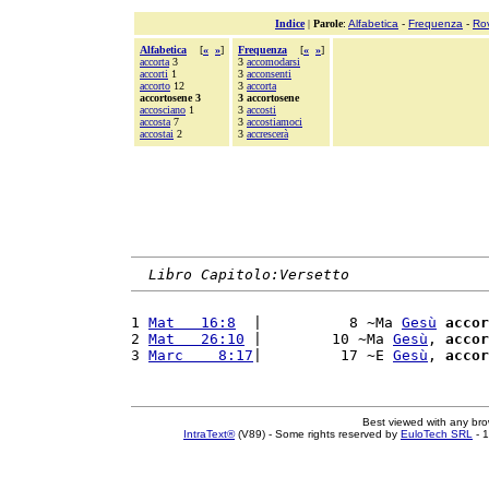
Indice
|
Parole
:
Alfabetica
-
Frequenza
-
Ro
Alfabetica
[
«
»
]
Frequenza
[
«
»
]
accorta
3
3
accomodarsi
accorti
1
3
acconsenti
accorto
12
3
accorta
accortosene 3
3 accortosene
accosciano
1
3
accosti
accosta
7
3
accostiamoci
accostai
2
3
accrescerà
Libro Capitolo:Versetto
1 
Mat   16:8
  |          8 ~Ma 
Gesù
accor
2 
Mat   26:10
 |        10 ~Ma 
Gesù
, 
accor
3 
Marc    8:17
|         17 ~E 
Gesù
, 
accor
Best viewed with any br
IntraText®
(V89) - Some rights reserved by
EuloTech SRL
- 1