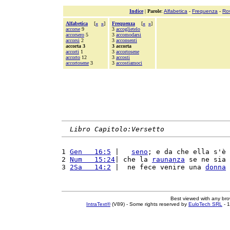
Indice
|
Parole
:
Alfabetica
-
Frequenza
-
Ro
Alfabetica
[
«
»
]
Frequenza
[
«
»
]
accorse
9
3
accoglietelo
accorsero
5
3
accomodarsi
accorsi
2
3
acconsenti
accorta 3
3 accorta
accorti
1
3
accortosene
accorto
12
3
accosti
accortosene
3
3
accostiamoci
Libro Capitolo:Versetto
1 
Gen   16:5
 |   
seno
; e da che ella s'è 
2 
Num   15:24
| che la 
raunanza
 se ne sia 
3 
2Sa   14:2
 |  ne fece venire una 
donna
Best viewed with any br
IntraText®
(V89) - Some rights reserved by
EuloTech SRL
- 1