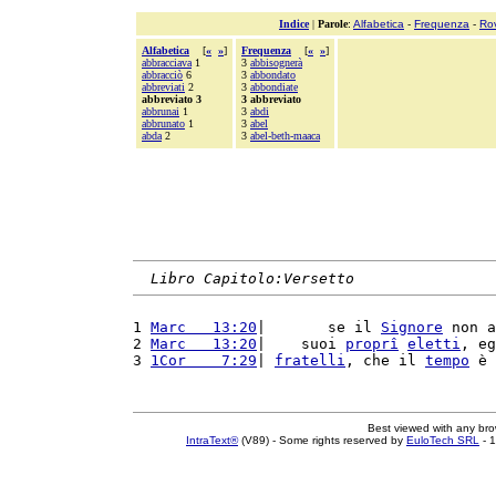
Indice
|
Parole
:
Alfabetica
-
Frequenza
-
Ro
Alfabetica
[
«
»
]
Frequenza
[
«
»
]
abbracciava
1
3
abbisognerà
abbracciò
6
3
abbondato
abbreviati
2
3
abbondiate
abbreviato 3
3 abbreviato
abbrunai
1
3
abdi
abbrunato
1
3
abel
abda
2
3
abel-beth-maaca
Libro Capitolo:Versetto
1 
Marc   13:20
|       se il 
Signore
 non a
2 
Marc   13:20
|    suoi 
proprî
eletti
, eg
3 
1Cor    7:29
| 
fratelli
, che il 
tempo
 è 
Best viewed with any br
IntraText®
(V89) - Some rights reserved by
EuloTech SRL
- 1