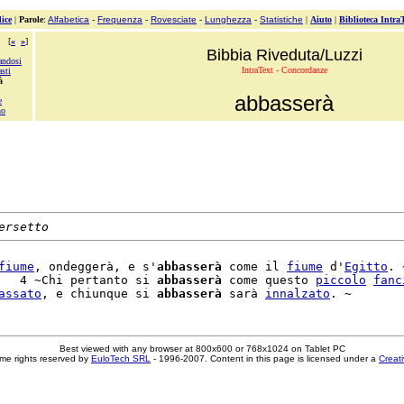
ice
|
Parole
:
Alfabetica
-
Frequenza
-
Rovesciate
-
Lunghezza
-
Statistiche
|
Aiuto
|
Biblioteca Intra
[
«
»
]
Bibbia Riveduta/Luzzi
andosi
IntraText - Concordanze
sti
à
abbasserà
e
no
ersetto
fiume
, ondeggerà, e s'
abbasserà
 come il 
fiume
 d'
Egitto
. ~
   4 ~Chi pertanto si 
abbasserà
 come questo 
piccolo
fanc
assato
, e chiunque si 
abbasserà
 sarà 
innalzato
Best viewed with any browser at 800x600 or 768x1024 on Tablet PC
me rights reserved by
EuloTech SRL
- 1996-2007. Content in this page is licensed under a
Creat