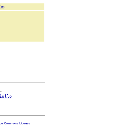
Text


iullo
,

ive Commons License