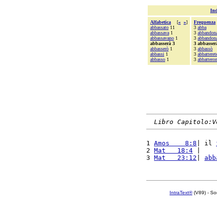
Ind
Alfabetica
[
«
»
]
Frequenza
abbassato
11
3
abba
abbassava
1
3
abbandon
abbassavano
1
3
abbandona
abbasserà 3
3 abbasser
abbasserò
1
3
abbassò
abbassi
1
3
abbatteret
abbasso
1
3
abbattero
Libro Capitolo:V
1 
Amos    8:8
| il 
2 
Mat   18:4
 |    
3 
Mat   23:12
| 
abb
IntraText®
(V89) - So