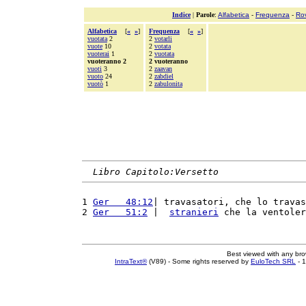
Indice
|
Parole
:
Alfabetica
-
Frequenza
-
Ro
Alfabetica
[
«
»
]
Frequenza
[
«
»
]
vuotata
2
2
votarli
vuote
10
2
votata
vuoterai
1
2
vuotata
vuoteranno 2
2 vuoteranno
vuoti
3
2
zaavan
vuoto
24
2
zabdiel
vuotò
1
2
zabulonita
Libro Capitolo:Versetto
1 
Ger   48:12
| travasatori, che lo travas
2 
Ger   51:2
 |  
stranieri
 che la ventoler
Best viewed with any br
IntraText®
(V89) - Some rights reserved by
EuloTech SRL
- 1