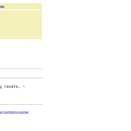
Text
o
 rasato. ~

ive Commons License