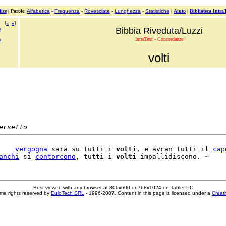
ice
|
Parole
:
Alfabetica
-
Frequenza
-
Rovesciate
-
Lunghezza
-
Statistiche
|
Aiuto
|
Biblioteca Intra
[
«
»
]
o
Bibbia Riveduta/Luzzi
IntraText - Concordanze
o
volti
ersetto
    
vergogna
 sarà su tutti i 
volti
, e avran tutti il 
cap
anchi
 si 
contorcono
, tutti i 
volti
Best viewed with any browser at 800x600 or 768x1024 on Tablet PC
me rights reserved by
EuloTech SRL
- 1996-2007. Content in this page is licensed under a
Creat