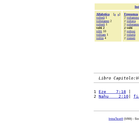
Ind
Alfabetica
[
«
»
]
Frequenza
volterà
1
2
voltamm
volteranno
2
2
voltava
volterò
1
2
volterann
volti 2
2 volti
vòlti
10
2
voltosi
voltiam
1
2
voluttà
voltin
4
2
vomeri
Libro Capitolo:V
1 
Eze    7:18
 |   
2 
Nahu    2:10
| 
fi
IntraText®
(V89) - So