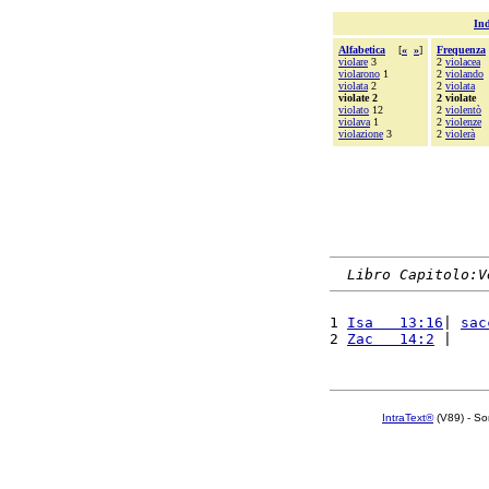
Ind
Alfabetica
[
«
»
]
Frequenza
violare
3
2
violacea
violarono
1
2
violando
violata
2
2
violata
violate 2
2 violate
violato
12
2
violentò
violava
1
2
violenze
violazione
3
2
violerà
Libro Capitolo:V
1 
Isa   13:16
| 
sac
2 
Zac   14:2
 |    
IntraText®
(V89) - So