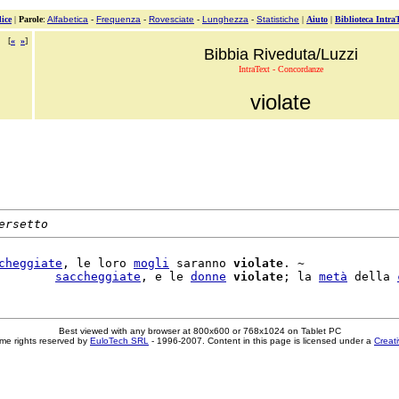
ice
|
Parole
:
Alfabetica
-
Frequenza
-
Rovesciate
-
Lunghezza
-
Statistiche
|
Aiuto
|
Biblioteca Intra
[
«
»
]
Bibbia Riveduta/Luzzi
IntraText - Concordanze
violate
ersetto
cheggiate
, le loro 
mogli
 saranno 
violate
. ~

        
saccheggiate
, e le 
donne
violate
; la 
metà
 della 
Best viewed with any browser at 800x600 or 768x1024 on Tablet PC
me rights reserved by
EuloTech SRL
- 1996-2007. Content in this page is licensed under a
Creat