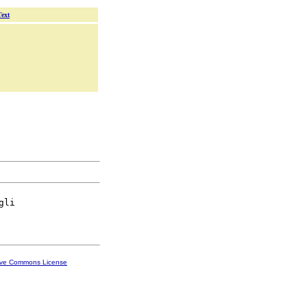
Text
gli

ive Commons License