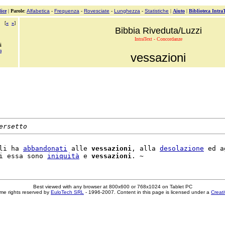
ice
|
Parole
:
Alfabetica
-
Frequenza
-
Rovesciate
-
Lunghezza
-
Statistiche
|
Aiuto
|
Biblioteca Intra
[
«
»
]
Bibbia Riveduta/Luzzi
IntraText - Concordanze
i
a
vessazioni
ersetto
li ha 
abbandonati
 alle 
vessazioni
, alla 
desolazione
 ed a
i essa sono 
iniquità
 e 
vessazioni
Best viewed with any browser at 800x600 or 768x1024 on Tablet PC
me rights reserved by
EuloTech SRL
- 1996-2007. Content in this page is licensed under a
Creat