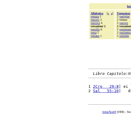
Ind
Alfabetica
[
«
»
]
Frequenza
verzura
1
2
vertigine
vescovi
2
2 veruno
vescovo
4
2
vescovi
vessazioni 2
2 vessazion
vessillo
6
2
vestiment
vesta
1
2
vestiremo
vestano
1
2
vestirete
Libro Capitolo:V
1 
2Cro   29:8
| ei 
2 
Sal   55:10
|   d
IntraText®
(V89) - So