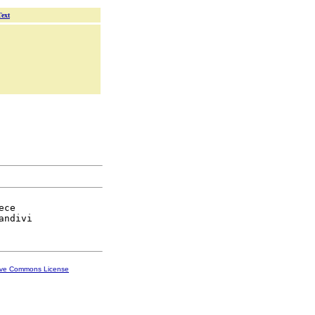
Text
ce

ive Commons License