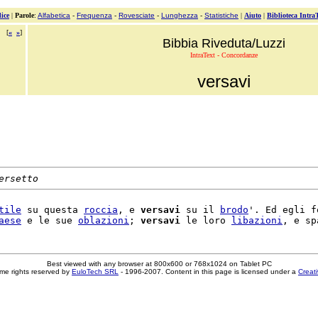
ice
|
Parole
:
Alfabetica
-
Frequenza
-
Rovesciate
-
Lunghezza
-
Statistiche
|
Aiuto
|
Biblioteca Intra
[
«
»
]
Bibbia Riveduta/Luzzi
IntraText - Concordanze
versavi
ersetto
tile
 su questa 
roccia
, e 
versavi
 su il 
brodo
'. Ed egli fe
aese
 e le sue 
oblazioni
; 
versavi
 le loro 
libazioni
Best viewed with any browser at 800x600 or 768x1024 on Tablet PC
me rights reserved by
EuloTech SRL
- 1996-2007. Content in this page is licensed under a
Creat