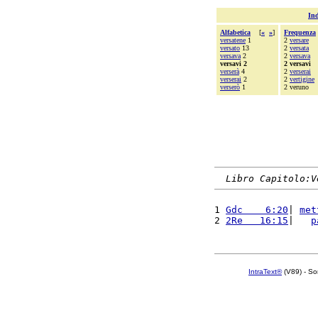
Ind
Alfabetica
[
«
»
]
Frequenza
versatene
1
2
versare
versato
13
2
versata
versava
2
2
versava
versavi 2
2 versavi
verserà
4
2
verserai
verserai
2
2
vertigine
verserò
1
2 veruno
Libro Capitolo:V
1 
Gdc    6:20
| 
met
2 
2Re   16:15
|   
p
IntraText®
(V89) - So