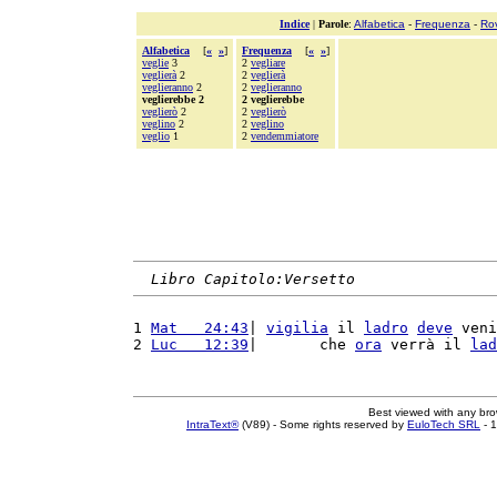
Indice
|
Parole
:
Alfabetica
-
Frequenza
-
Ro
Alfabetica
[
«
»
]
Frequenza
[
«
»
]
veglie
3
2
vegliare
veglierà
2
2
veglierà
veglieranno
2
2
veglieranno
veglierebbe 2
2 veglierebbe
veglierò
2
2
veglierò
veglino
2
2
veglino
veglio
1
2
vendemmiatore
Libro Capitolo:Versetto
1 
Mat   24:43
| 
vigilia
 il 
ladro
deve
 veni
2 
Luc   12:39
|       che 
ora
 verrà il 
lad
Best viewed with any br
IntraText®
(V89) - Some rights reserved by
EuloTech SRL
- 1