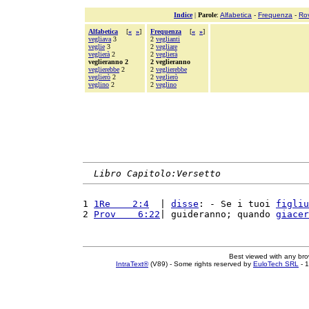
Indice
|
Parole
:
Alfabetica
-
Frequenza
-
Ro
Alfabetica
[
«
»
]
Frequenza
[
«
»
]
vegliava
3
2
veglianti
veglie
3
2
vegliare
veglierà
2
2
veglierà
veglieranno 2
2 veglieranno
veglierebbe
2
2
veglierebbe
veglierò
2
2
veglierò
veglino
2
2
veglino
Libro Capitolo:Versetto
1 
1Re    2:4
  | 
disse
: - Se i tuoi 
figliu
2 
Prov    6:22
| guideranno; quando 
giacer
Best viewed with any br
IntraText®
(V89) - Some rights reserved by
EuloTech SRL
- 1