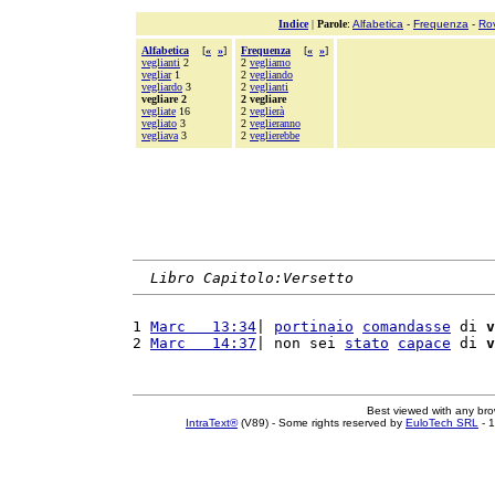
Indice
|
Parole
:
Alfabetica
-
Frequenza
-
Ro
Alfabetica
[
«
»
]
Frequenza
[
«
»
]
veglianti
2
2
vegliamo
vegliar
1
2
vegliando
vegliardo
3
2
veglianti
vegliare 2
2 vegliare
vegliate
16
2
veglierà
vegliato
3
2
veglieranno
vegliava
3
2
veglierebbe
Libro Capitolo:Versetto
1 
Marc   13:34
| 
portinaio
comandasse
 di 
v
2 
Marc   14:37
| non sei 
stato
capace
 di 
v
Best viewed with any br
IntraText®
(V89) - Some rights reserved by
EuloTech SRL
- 1