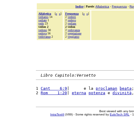
Indice
|
Parole
:
Alfabetica
-
Frequenza
-
Ro
Alfabetica
[
«
»
]
Frequenza
[
«
»
]
vediamo
14
2
vedesti
vediate
1
2
vedevo
vedo
23
2
vediam
vedon 2
2 vedon
vedono
30
2
vedovanza
vedova
56
2
vegetazione
vedovanza
2
2
veggiamo
Libro Capitolo:Versetto
1 
Cant    6:9
|      e la 
proclaman
beata
;
2 
Rom    1:20
| 
eterna
potenza
 e 
divinità
,
Best viewed with any br
IntraText®
(V89) - Some rights reserved by
EuloTech SRL
- 1