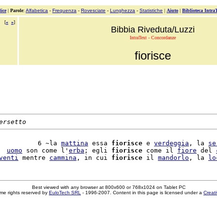
ice
|
Parole
:
Alfabetica
-
Frequenza
-
Rovesciate
-
Lunghezza
-
Statistiche
|
Aiuto
|
Biblioteca Intra
[
«
»
]
Bibbia Riveduta/Luzzi
IntraText - Concordanze
fiorisce
ersetto
          6 ~la 
mattina
 essa 
fiorisce
 e 
verdeggia
, la 
se
  
uomo
 son come l'
erba
; egli 
fiorisce
 come il 
fiore
 del 
venti
 mentre 
cammina
, in cui 
fiorisce
 il 
mandorlo
, la 
lo
Best viewed with any browser at 800x600 or 768x1024 on Tablet PC
me rights reserved by
EuloTech SRL
- 1996-2007. Content in this page is licensed under a
Creat