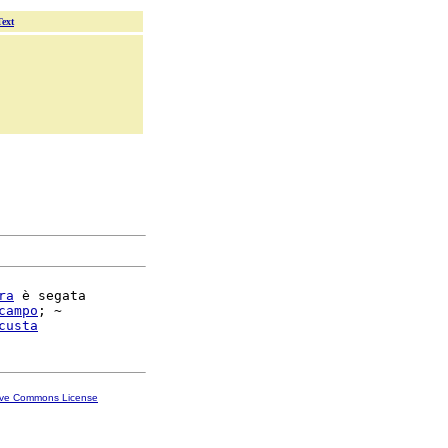
Text
ra
 è segata

campo
; ~

custa
ive Commons License