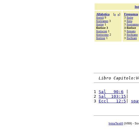
Ind
Alfabetica
[
«
»
]
Frequenza
fiorirà
9
3
finite
fioriranno
3
3
finta
fiorire
1
3
fioriranno
fiorisce 3
3 fiorisce
fioriscon
1
3
firmato
fioriscono
2
3
fischiano
fiorisse
1
3
fischiare
Libro Capitolo:V
1 
Sal   90:6
 |    
2 
Sal  103:15
|    
3 
Eccl   12:5
| 
spa
IntraText®
(V89) - So