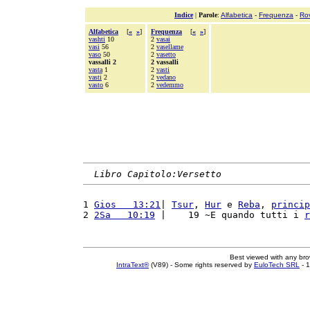
Indice
|
Parole
:
Alfabetica
-
Frequenza
-
Ro
Alfabetica
[
«
»
]
Frequenza
[
«
»
]
vashti
10
2
vasai
vasi
56
2
vasellame
vaso
50
2
vasetto
vassalli 2
2 vassalli
vasta
1
2
vasti
vasti
2
2
vedano
vasto
6
2
vedemmo
Libro Capitolo:Versetto
1 
Gios   13:21
| 
Tsur
, 
Hur
 e 
Reba
, 
princip
2 
2Sa   10:19
 |    19 ~E quando tutti i 
r
Best viewed with any br
IntraText®
(V89) - Some rights reserved by
EuloTech SRL
- 1