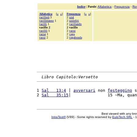
Indice
|
Parole
:
Alfabetica
-
Frequenza
-
Ro
Alfabetica
[
«
»
]
Frequenza
[
«
»
]
vacillerà
3
2
uzal
vacilleranno
1
2
uzzieliti
vacilli
1
2
vacillando
vacillo 2
2 vacillo
vacillò
1
2
vacui
vacue
1
2
vaga
vacui
2
2
vagabonda
Libro Capitolo:Versetto
1 
Sal   13:4
 | 
avversari
 non 
festeggino
 s
2 
Sal   35:15
|               15 ~Ma, quan
Best viewed with any br
IntraText®
(V89) - Some rights reserved by
EuloTech SRL
- 1