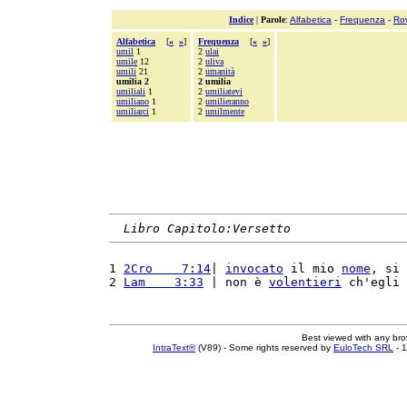
Indice
|
Parole
:
Alfabetica
-
Frequenza
-
Ro
Alfabetica
[
«
»
]
Frequenza
[
«
»
]
umil
1
2
ulai
umile
12
2
uliva
umili
21
2
umanità
umilia 2
2 umilia
umiliali
1
2
umiliatevi
umiliano
1
2
umilieranno
umiliarci
1
2
umilmente
Libro Capitolo:Versetto
1 
2Cro    7:14
| 
invocato
 il mio 
nome
, si 
2 
Lam    3:33
 | non è 
volentieri
 ch'egli 
Best viewed with any br
IntraText®
(V89) - Some rights reserved by
EuloTech SRL
- 1