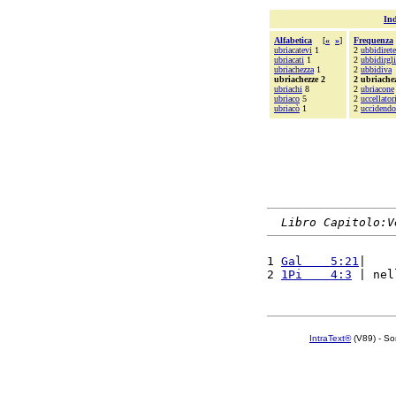
Ind
Alfabetica
[
«
»
]
Frequenza
ubriacatevi
1
2
ubbidirete
ubriacati
1
2
ubbidirgli
ubriachezza
1
2
ubbidiva
ubriachezze 2
2 ubriache
ubriachi
8
2
ubriacone
ubriaco
5
2
uccellator
ubriacò
1
2
uccidendo
Libro Capitolo:V
1 
Gal    5:21
|    
2 
1Pi    4:3
 | nel
IntraText®
(V89) - So