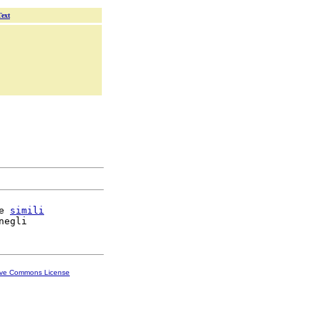
Text
e 
simili
ive Commons License