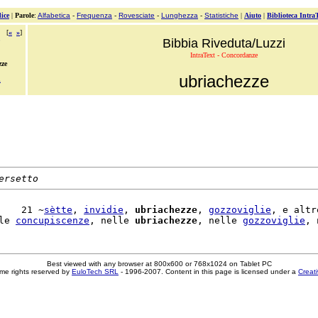
ice
|
Parole
:
Alfabetica
-
Frequenza
-
Rovesciate
-
Lunghezza
-
Statistiche
|
Aiuto
|
Biblioteca Intra
[
«
»
]
Bibbia Riveduta/Luzzi
IntraText - Concordanze
zze
ubriachezze
i
ersetto
    21 ~
sètte
, 
invidie
, 
ubriachezze
, 
gozzoviglie
, e altr
le 
concupiscenze
, nelle 
ubriachezze
, nelle 
gozzoviglie
Best viewed with any browser at 800x600 or 768x1024 on Tablet PC
me rights reserved by
EuloTech SRL
- 1996-2007. Content in this page is licensed under a
Creat