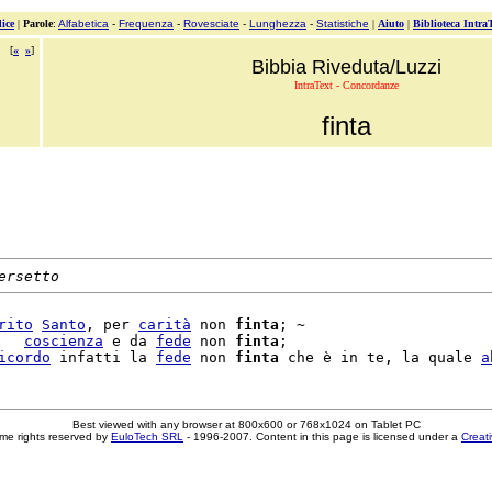
ice
|
Parole
:
Alfabetica
-
Frequenza
-
Rovesciate
-
Lunghezza
-
Statistiche
|
Aiuto
|
Biblioteca Intra
[
«
»
]
Bibbia Riveduta/Luzzi
IntraText - Concordanze
finta
ersetto
rito
Santo
, per 
carità
 non 
finta
; ~

   
coscienza
 e da 
fede
 non 
finta
;

icordo
 infatti la 
fede
 non 
finta
 che è in te, la quale 
a
Best viewed with any browser at 800x600 or 768x1024 on Tablet PC
me rights reserved by
EuloTech SRL
- 1996-2007. Content in this page is licensed under a
Creat