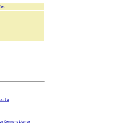
Text
bitò
ive Commons License