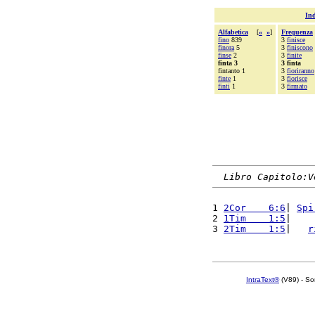
Ind
Alfabetica
[
«
»
]
Frequenza
fino
839
3
finisce
finora
5
3
finiscono
finse
2
3
finite
finta 3
3 finta
fintanto 1
3
fioriranno
finte
1
3
fiorisce
finti
1
3
firmato
Libro Capitolo:V
1 
2Cor    6:6
| 
Spi
2 
1Tim    1:5
|    
3 
2Tim    1:5
|   
r
IntraText®
(V89) - So